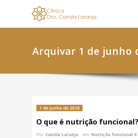
Skip
Dra. 
Nutricionis
to
content
Arquivar 1 de junho 
1 de junho de 2018
O que é nutrição funcional
Por
Camila Laranja
em
Nutrição funcional X