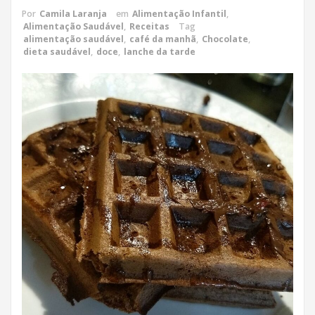
Por
Camila Laranja
em
Alimentação Infantil
,
Alimentação Saudável
,
Receitas
Tag
alimentação saudável
,
café da manhã
,
Chocolate
,
dieta saudável
,
doce
,
lanche da tarde