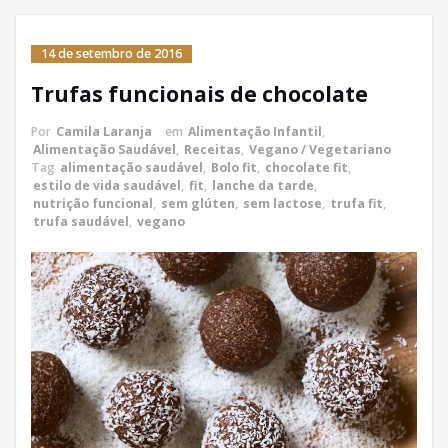
14 de setembro de 2016
Trufas funcionais de chocolate
Por
Camila Laranja
em
Alimentação Infantil
,
Alimentação Saudável
,
Receitas
,
Vegano / Vegetariano
Tag
alimentação saudável
,
Bolo fit
,
chocolate fit
,
estilo de vida saudável
,
fit
,
lanche da tarde
,
nutrição funcional
,
sem glúten
,
sem lactose
,
trufa fit
,
trufa saudável
,
vegano