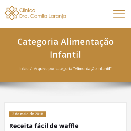
Dra. Camila
Skip
Nutricionista Funcional
to
Especialista em Fitoterapia
Laranja
Altern
content
Funcional
naveg
Categoria Alimentação
Infantil
Início
Arquivo por categoria "Alimentação Infantil"
2 de maio de 2018
Receita fácil de waffle