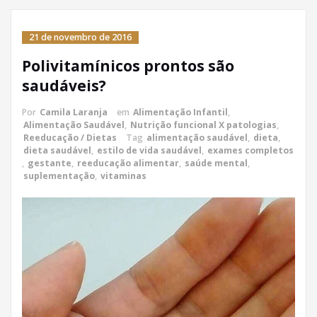
21 de novembro de 2016
Polivitamínicos prontos são
saudáveis?
Por
Camila Laranja
em
Alimentação Infantil
,
Alimentação Saudável
,
Nutrição funcional X patologias
,
Reeducação / Dietas
Tag
alimentação saudável
,
dieta
,
dieta saudável
,
estilo de vida saudável
,
exames completos
,
gestante
,
reeducação alimentar
,
saúde mental
,
suplementação
,
vitaminas