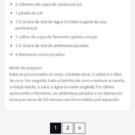
2 colheres de sopa de canela em pó
1 pitada de sal
1/2 xícara de chá de água OU leite vegetal de sua
preferência
1 colher de sopa de fermento químico em pó
1/2 xícara de chá de amêndoas picadas
4 damascos secos picados
Modo de preparo:
Bata no processador os ovos, a batata doce, o xylitol e o óleo
de coco. Em seguida, bata a farinha de coco e misture a canela,
a maçã ralada, o sal e a água (ou leite vegetal). Por último
acrescente o fermento, as amêndoas picadas e os damascos.
Asse por cerca de 30 minutos em forno médio pré aquecido.
Paginação
1
2