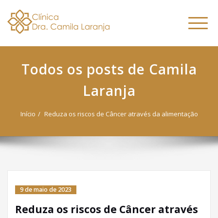
Dra. Camila
Skip
Nutricionista Funcional
to
Especialista em Fitoterapia
Laranja
Altern
content
Funcional
naveg
Todos os posts de Camila
Laranja
Início
Reduza os riscos de Câncer através da alimentação
9 de maio de 2023
Reduza os riscos de Câncer através