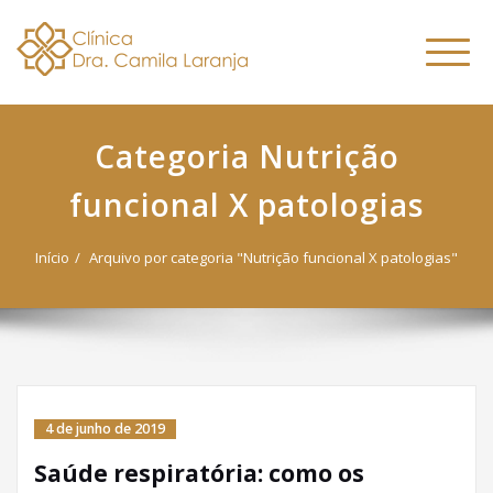
Dra. Camila
Skip
Nutricionista Funcional
to
Especialista em Fitoterapia
Laranja
Altern
content
Funcional
naveg
Categoria Nutrição
funcional X patologias
Início
Arquivo por categoria "Nutrição funcional X patologias"
4 de junho de 2019
Saúde respiratória: como os