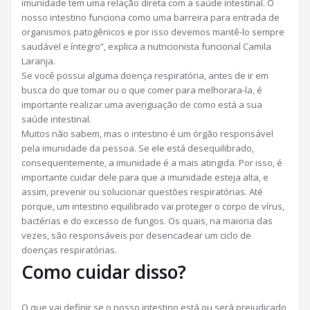
imunidade tem uma relação direta com a saúde intestinal. O
nosso intestino funciona como uma barreira para entrada de
organismos patogênicos e por isso devemos mantê-lo sempre
saudável e íntegro”, explica a nutricionista funcional Camila
Laranja.
Se você possui alguma doença respiratória, antes de ir em
busca do que tomar ou o que comer para melhorara-la, é
importante realizar uma averiguação de como está a sua
saúde intestinal.
Muitos não sabem, mas o intestino é um órgão responsável
pela imunidade da pessoa. Se ele está desequilibrado,
consequentemente, a imunidade é a mais atingida. Por isso, é
importante cuidar dele para que a imunidade esteja alta, e
assim, prevenir ou solucionar questões respiratórias. Até
porque, um intestino equilibrado vai proteger o corpo de vírus,
bactérias e do excesso de fungos. Os quais, na maioria das
vezes, são responsáveis por desencadear um ciclo de
doenças respiratórias.
Como cuidar disso?
O que vai definir se o nosso intestino está ou será prejudicado