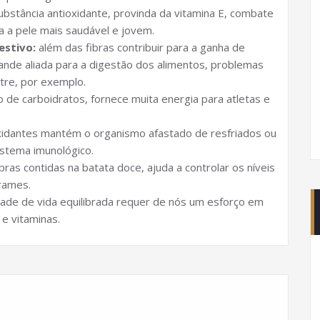
bstância antioxidante, provinda da vitamina E, combate
xa a pele mais saudável e jovem.
estivo:
além das fibras contribuir para a ganha de
nde aliada para a digestão dos alimentos, problemas
ntre, por exemplo.
o de carboidratos, fornece muita energia para atletas e
xidantes mantém o organismo afastado de resfriados ou
istema imunológico.
bras contidas na batata doce, ajuda a controlar os níveis
rrames.
dade de vida equilibrada requer de nós um esforço em
e vitaminas.