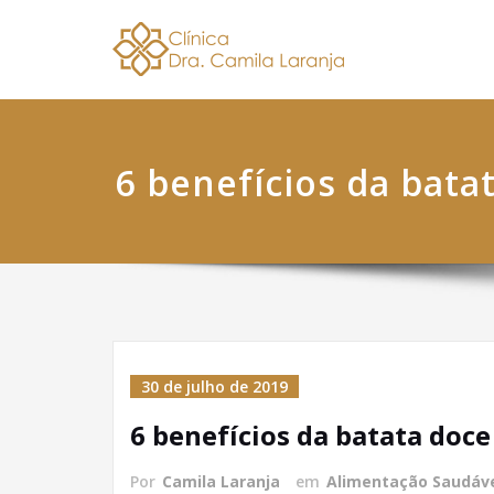
Skip
Dra. 
Nutricionis
to
content
6 benefícios da bata
30 de julho de 2019
6 benefícios da batata doce
Por
Camila Laranja
em
Alimentação Saudáv