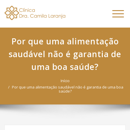
Dra. Camila
Skip
Nutricionista Funcional
to
Especialista em Fitoterapia
Laranja
Altern
content
Funcional
naveg
Por que uma alimentação
saudável não é garantia de
uma boa saúde?
Início
Por que uma alimentação saudável não é garantia de uma boa
saúde?