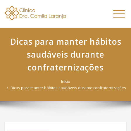
Dra. Camila
Skip
Nutricionista Funcional
to
Especialista em Fitoterapia
Laranja
Altern
content
Funcional
naveg
Dicas para manter hábitos
saudáveis durante
confraternizações
Início
Dicas para manter hábitos saudáveis durante confraternizações