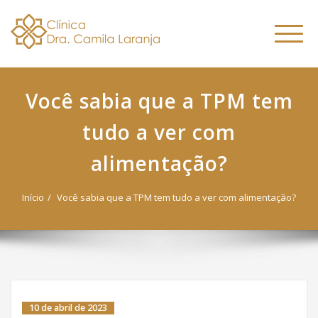
Dra. Camila
Skip
Nutricionista Funcional
to
Especialista em Fitoterapia
Laranja
Altern
content
Funcional
naveg
Você sabia que a TPM tem
tudo a ver com
alimentação?
Início
Você sabia que a TPM tem tudo a ver com alimentação?
10 de abril de 2023