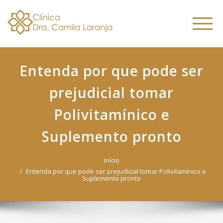
Dra. Camila
Skip
Nutricionista Funcional
to
Especialista em Fitoterapia
Laranja
Altern
content
Funcional
naveg
Entenda por que pode ser
prejudicial tomar
Polivitamínico e
Suplemento pronto
Início
Entenda por que pode ser prejudicial tomar Polivitamínico e
Suplemento pronto