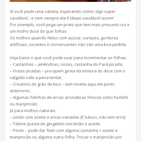
Aí você pede uma salada, esperando comer algo super
saudável…e nem sempre ela é tãaao saudável assim!
Por exemplo, você pega um prato que tem mais presunto cru e
um molho doce do que folhas.
Os molhos quando feitos com açúcar, xaropes, gorduras
artificiais, corantes e conservantes não são uma boa pedida.
Veja baixo o que você pode usar para incrementar as folhas:
– Castanhas – amêndoas, nozes, castanha do Pará picada;
– Frutas picadas – pra quem gosta da mistura do doce com o
salgado vale a pena tentar;
– Croutons de grão de bico – tem receita aqui em posts
anteriores;
– Algumas folinhas de ervas aromáticas frescas como hortelã
ou manjericão;
Já para molhos naturais:
– Limão com azeite e ervas variadas (É básico, não tem erro);
– Tahine (pasta de gergelim) com limão e azeite;
– Pesto – pode dar feito com alguma castanha + azeite e
manjericão ou alguma outra folha. Trocar o manjericão por