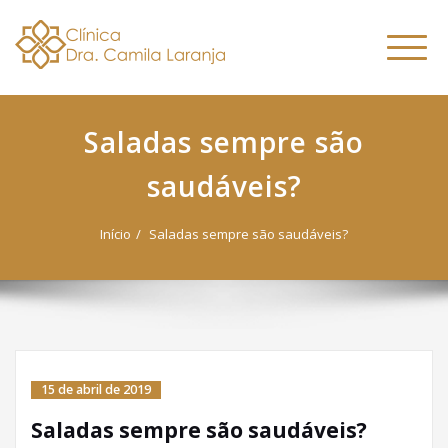
Dra. Camila
Skip
Nutricionista Funcional
to
Especialista em Fitoterapia
Laranja
Altern
content
Funcional
naveg
Saladas sempre são
saudáveis?
Início
Saladas sempre são saudáveis?
15 de abril de 2019
Saladas sempre são saudáveis?