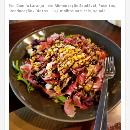
Por
Camila Laranja
em
Alimentação Saudável
,
Receitas
,
Reeducação / Dietas
Tag
molhos naturais
,
salada