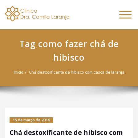
Dra. Camila
Skip
Nutricionista Funcional
to
Especialista em Fitoterapia
Laranja
Altern
content
Funcional
naveg
Tag como fazer chá de
hibisco
Início
Chá destoxificante de hibisco com casca de laranja
15 de março de 2016
Chá destoxificante de hibisco com