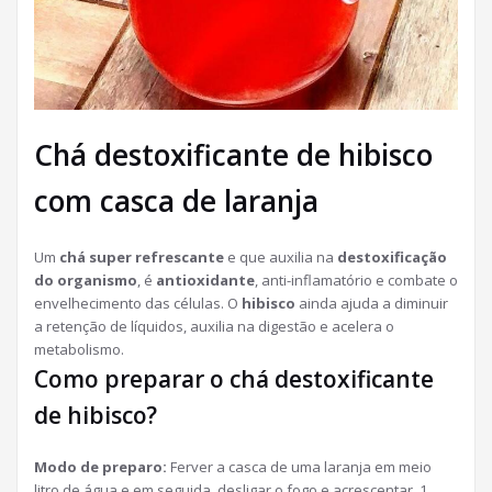
Chá destoxificante de hibisco
com casca de laranja
Um
chá super refrescante
e que auxilia na
destoxificação
do organismo
, é
antioxidante
, anti-inflamatório e combate o
envelhecimento das células. O
hibisco
ainda ajuda a diminuir
a retenção de líquidos, auxilia na digestão e acelera o
metabolismo.
Como preparar o chá destoxificante
de hibisco?
Modo de preparo:
Ferver a casca de uma laranja em meio
litro de água e em seguida, desligar o fogo e acrescentar 1