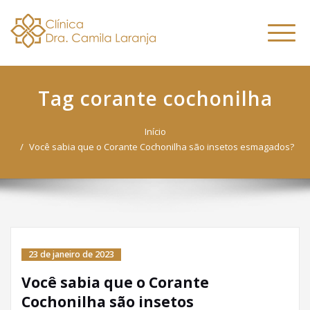
Dra. Camila
Skip
Nutricionista Funcional
to
Especialista em Fitoterapia
Laranja
Altern
content
Funcional
naveg
Tag corante cochonilha
Início
Você sabia que o Corante Cochonilha são insetos esmagados?
23 de janeiro de 2023
Você sabia que o Corante
Cochonilha são insetos