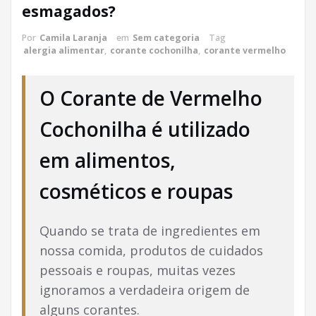
esmagados?
Por
Camila Laranja
em
Sem categoria
Tag
alergia alimentar
,
corante cochonilha
,
corante vermelho
O Corante de Vermelho
Cochonilha é utilizado
em alimentos,
cosméticos e roupas
Quando se trata de ingredientes em
nossa comida, produtos de cuidados
pessoais e roupas, muitas vezes
ignoramos a verdadeira origem de
alguns corantes.