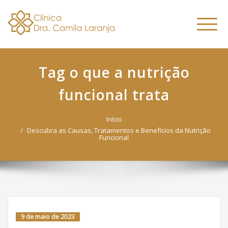
Dra. Camila
Skip
Nutricionista Funcional
to
Especialista em Fitoterapia
Laranja
Altern
content
Funcional
naveg
Tag o que a nutrição
funcional trata
Início
Descubra as Causas, Tratamentos e Benefícios da Nutrição
Funcional
9 de maio de 2023