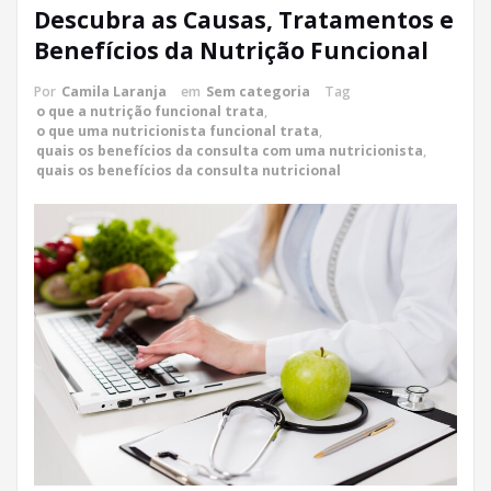
Descubra as Causas, Tratamentos e
Benefícios da Nutrição Funcional
Por
Camila Laranja
em
Sem categoria
Tag
o que a nutrição funcional trata
,
o que uma nutricionista funcional trata
,
quais os benefícios da consulta com uma nutricionista
,
quais os benefícios da consulta nutricional