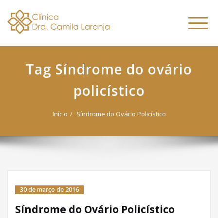
Dra. Camila
Skip
Nutricionista Funcional
to
Especialista em Fitoterapia
Laranja
Altern
content
Funcional
naveg
Tag Síndrome do ovário
policístico
Início
Síndrome do Ovário Policístico
30 de março de 2016
Síndrome do Ovário Policístico