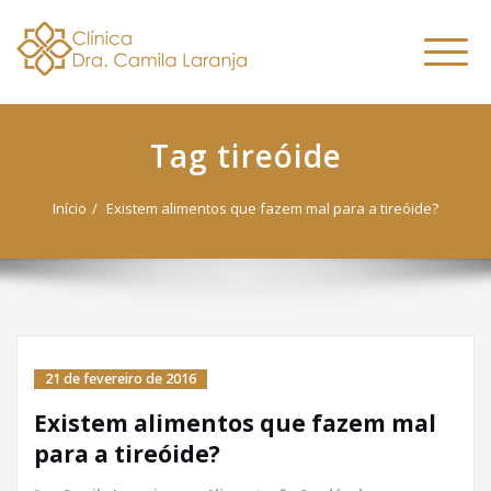
Dra. Camila
Skip
Nutricionista Funcional
to
Especialista em Fitoterapia
Laranja
Altern
content
Funcional
naveg
Tag tireóide
Início
Existem alimentos que fazem mal para a tireóide?
21 de fevereiro de 2016
Existem alimentos que fazem mal
para a tireóide?