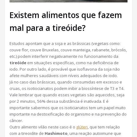
Existem alimentos que fazem
mal para a tireóide?
Estudos apontam que a soja e as brássicas (vegetais como:
couve flor, couve Bruxelas, couve manteiga, rabanete, brócolis,
etc.) podem interferir negativamente no funcionamento da
tireóide
em situações específicas, como na deficiência de
iodo. Por outro lado, é provável que isoflavona da soja não
afete mulheres saudáveis com níveis adequados de iodo.
Já no caso das brássicas, quando consumidas em excesso e
cruas, os isotiocianatos podem inibir a biossíntese de T3 e T4.
Vale lembrar que quando esses vegetais são aquecidos, seja
por 2 minutos, 56% dessa substância é inativada. E é
importante sabermos que os isoticianatos tem um papel muito
importante na destoxificação do organismo e na prevenção do
câncer.
Outro alimento vilão neste caso é o
glúten
, que tem relação
com a tireoidite de
Hashimoto
, uma reação autoimune que