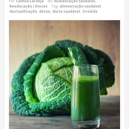
Por
Camila Laranja
em
Alimentação Saudável
,
Reeducação / Dietas
Tag
alimentação saudável
,
destoxificação
,
detox
,
dieta saudável
,
tireóide