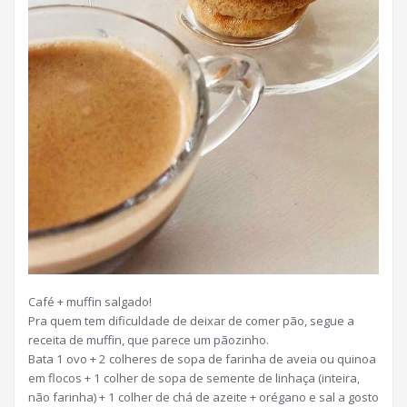
Café + muffin salgado!
Pra quem tem dificuldade de deixar de comer pão, segue a
receita de muffin, que parece um pãozinho.
Bata 1 ovo + 2 colheres de sopa de farinha de aveia ou quinoa
em flocos + 1 colher de sopa de semente de linhaça (inteira,
não farinha) + 1 colher de chá de azeite + orégano e sal a gosto