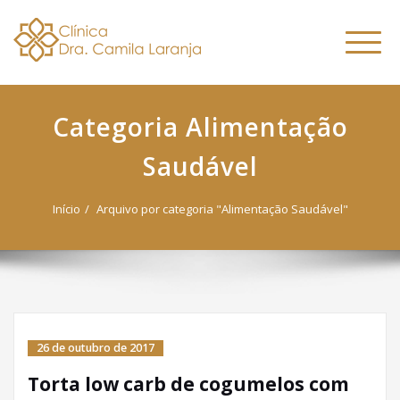
Dra. Camila
Skip
Nutricionista Funcional
to
Especialista em Fitoterapia
Laranja
Altern
content
Funcional
naveg
Categoria Alimentação
Saudável
Início
Arquivo por categoria "Alimentação Saudável"
26 de outubro de 2017
Torta low carb de cogumelos com