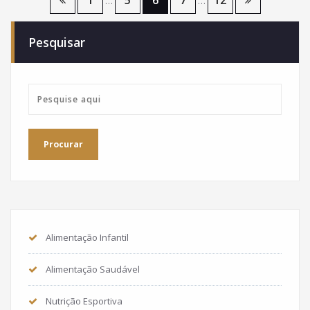
Paginação
1
5
6
7
12
…
…
de
Pesquisar
posts
Alimentação Infantil
Alimentação Saudável
Nutrição Esportiva