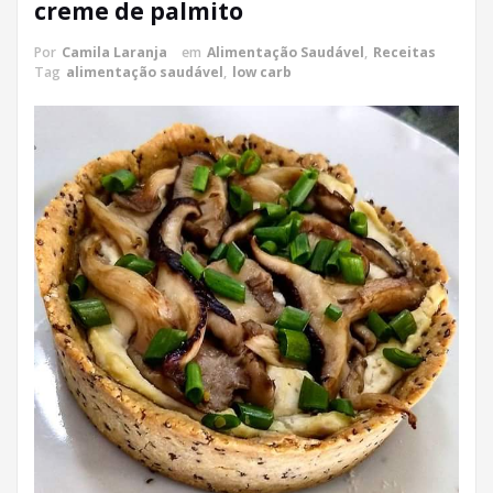
creme de palmito
Por
Camila Laranja
em
Alimentação Saudável
,
Receitas
Tag
alimentação saudável
,
low carb