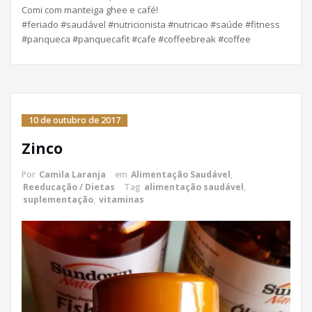
Comi com manteiga ghee e café!
#feriado #saudável #nutricionista #nutricao #saúde #fitness
#panqueca #panquecafit #cafe #coffeebreak #coffee
10 de outubro de 2017
Zinco
Por
Camila Laranja
em
Alimentação Saudável
,
Reeducação / Dietas
Tag
alimentação saudável
,
suplementação
,
vitaminas