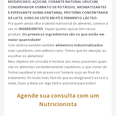
MODIFICADO, AÇÚCAR, CORANTE NATURAL URUCUM,
CONSERVADOR SORBATO DE POTÁSSIO, AROMATIZANTES
E ESPESSANTE GOMA XANTANA), PROTEÍNA CONCENTRADA
DE LEITE, SORO DE LEITE EM PÓ E FERMENTO LÁCTEO.
Pra quem ainda olha a tabela nutricional do alimento, comece a
ver os
INGREDIENTES.
Vejam quanto açúcar tem nesse
produto.
Os primeiros ingredientes são os que estão em
maior quantidade!
Com certeza existem também
alimentos industrializados
mais saudáveis, sem aditivos ruins. Temos que ter atenção ao
escolher os alimentos!
Meu objetivo em consulta é mostrar aos meus pacientes quais
são os alimentos verdadeiramente saudáveis, e que comer de
forma saudável é sim prazeroso! Sempre ouço ao final do
tratamento: foi muito mais fácil do que eu imaginava! E essa é a
meta, fazer a dieta ser algo fácil e acessível para todos!
Agende sua consulta com um
Nutricionista