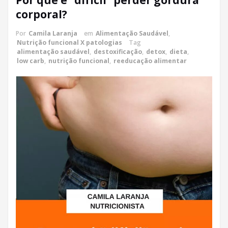
corporal?
Por
Camila Laranja
em
Alimentação Saudável
,
Nutrição funcional X patologias
Tag
alimentação saudável
,
destoxificação
,
detox
,
dieta
,
low carb
,
nutrição funcional
,
reeducação alimentar