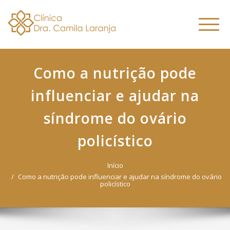
Dra. Camila
Skip
Nutricionista Funcional
to
Especialista em Fitoterapia
Laranja
Altern
content
Funcional
naveg
Como a nutrição pode
influenciar e ajudar na
síndrome do ovário
policístico
Início
Como a nutrição pode influenciar e ajudar na síndrome do ovário
policístico