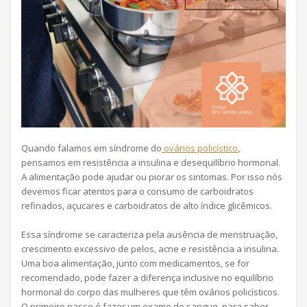
Quando falamos em síndrome do
ovários policístico
,
pensamos em resistência a insulina e desequilíbrio hormonal.
A alimentação pode ajudar ou piorar os sintomas. Por isso nós
devemos ficar atentos para o consumo de carboidratos
refinados, açucares e carboidratos de alto índice glicêmicos.
Essa síndrome se caracteriza pela ausência de menstruação,
crescimento excessivo de pelos, acne e resistência a insulina.
Uma boa alimentação, junto com medicamentos, se for
recomendado, pode fazer a diferença inclusive no equilíbrio
hormonal do corpo das mulheres que têm ovários policísticos.
O primeiro passo é fazer um exame de sangue, para saber