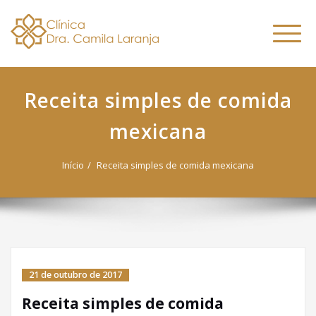
Dra. Camila
Skip
Nutricionista Funcional
to
Especialista em Fitoterapia
Laranja
Altern
content
Funcional
naveg
Receita simples de comida
mexicana
Início
Receita simples de comida mexicana
21 de outubro de 2017
Receita simples de comida