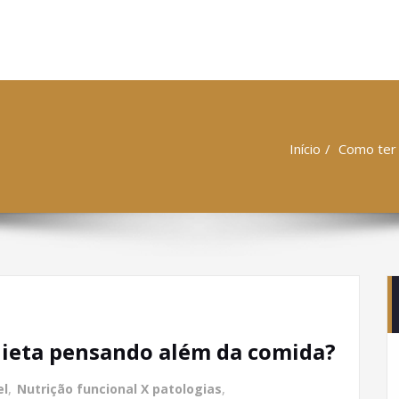
Camila Laranja
ta Funcional Especialista em Fitoterapia Funcional
Início
Como ter
ieta pensando além da comida?
el
,
Nutrição funcional X patologias
,