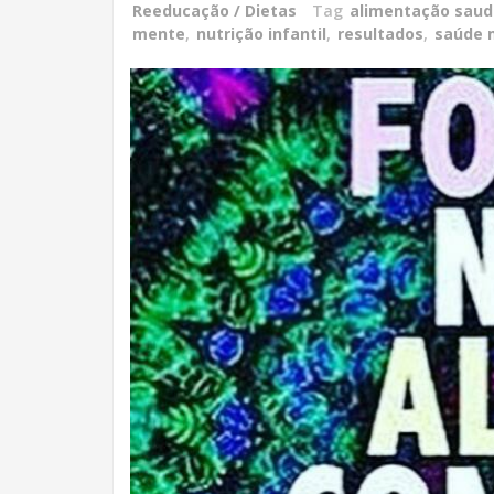
Reeducação / Dietas
Tag
alimentação saud
mente
,
nutrição infantil
,
resultados
,
saúde 