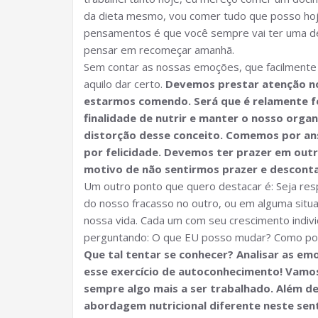
da dieta mesmo, vou comer tudo que posso ho
pensamentos é que você sempre vai ter uma de
pensar em recomeçar amanhã.
Sem contar as nossas emoções, que facilment
aquilo dar certo.
Devemos prestar atenção n
estarmos comendo. Será que é relamente f
finalidade de nutrir e manter o nosso org
distorção desse conceito. Comemos por ansi
por felicidade. Devemos ter prazer em outr
motivo de não sentirmos prazer e descont
Um outro ponto que quero destacar é: Seja resp
do nosso fracasso no outro, ou em alguma sit
nossa vida. Cada um com seu crescimento indiv
perguntando: O que EU posso mudar? Como poss
Que tal tentar se conhecer? Analisar as em
esse exercício de autoconhecimento! Vamos
sempre algo mais a ser trabalhado. Além 
abordagem nutricional diferente neste sent