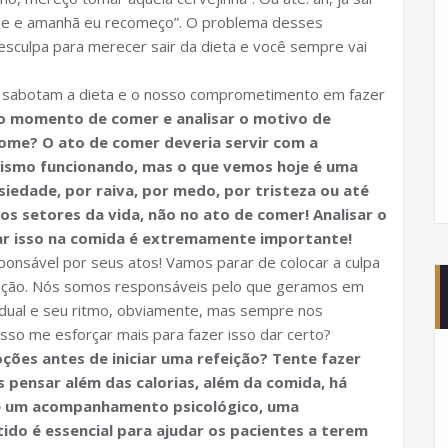
je e amanhã eu recomeço”. O problema desses
sculpa para merecer sair da dieta e você sempre vai
e sabotam a dieta e o nosso comprometimento em fazer
o momento de comer e analisar o motivo de
ome? O ato de comer deveria servir com a
anismo funcionando, mas o que vemos hoje é uma
edade, por raiva, por medo, por tristeza ou até
os setores da vida, não no ato de comer! Analisar o
ar isso na comida é extremamente importante!
onsável por seus atos! Vamos parar de colocar a culpa
uação. Nós somos responsáveis pelo que geramos em
idual e seu ritmo, obviamente, mas sempre nos
o me esforçar mais para fazer isso dar certo?
oções antes de iniciar uma refeição? Tente fazer
 pensar além das calorias, além da comida, há
de um acompanhamento psicológico, uma
ido é essencial para ajudar os pacientes a terem