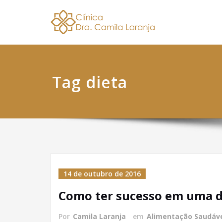
Skip
Dra. 
Nutricionis
to
content
Tag dieta
14 de outubro de 2016
Como ter sucesso em uma d
Por
Camila Laranja
em
Alimentação Saudáv