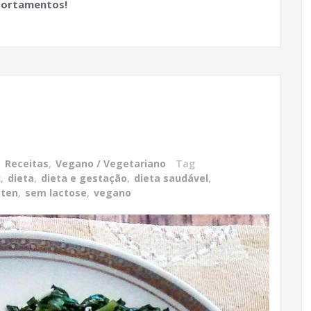
portamentos!
,
Receitas
,
Vegano / Vegetariano
Tag
x
,
dieta
,
dieta e gestação
,
dieta saudável
,
úten
,
sem lactose
,
vegano