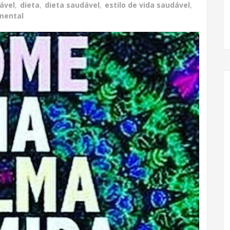
ável
,
dieta
,
dieta saudável
,
estilo de vida saudável
,
mental