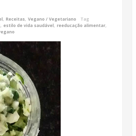
el
,
Receitas
,
Vegano / Vegetariano
Tag
l
,
estilo de vida saudável
,
reeducação alimentar
,
vegano