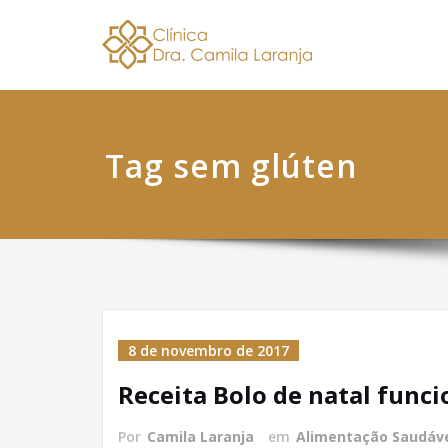
Skip
Dra. 
Nutricionis
to
content
Tag sem glúten
8 de novembro de 2017
Receita Bolo de natal funci
Por
Camila Laranja
em
Alimentação Saudáv