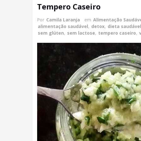
Tempero Caseiro
Por
Camila Laranja
em
Alimentação Saudáv
alimentação saudável
,
detox
,
dieta saudáve
sem glúten
,
sem lactose
,
tempero caseiro
,