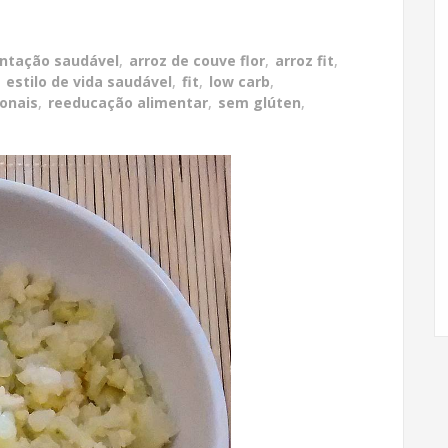
ntação saudável
,
arroz de couve flor
,
arroz fit
,
,
estilo de vida saudável
,
fit
,
low carb
,
ionais
,
reeducação alimentar
,
sem glúten
,