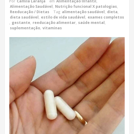
Por
Camila Laranja
em
Alimentação Infantil
,
Alimentação Saudável
,
Nutrição funcional X patologias
,
Reeducação / Dietas
Tag
alimentação saudável
,
dieta
,
dieta saudável
,
estilo de vida saudável
,
exames completos
,
gestante
,
reeducação alimentar
,
saúde mental
,
suplementação
,
vitaminas