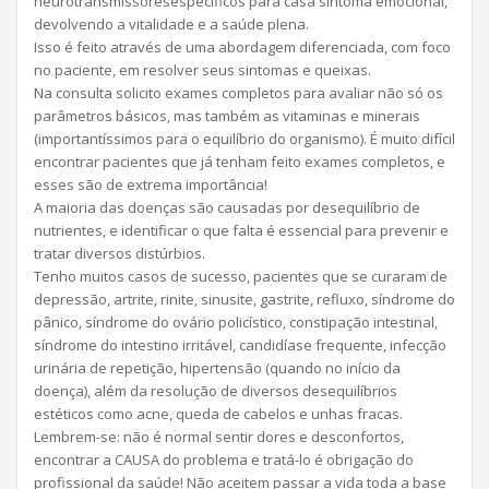
neurotransmissores
específicos para casa sintoma emocional,
devolvendo a vitalidade e a saúde plena.
Isso é feito através de uma abordagem diferenciada, com foco
no paciente, em resolver seus sintomas e queixas.
Na consulta solicito exames completos para avaliar não só os
parâmetros básicos, mas também as vitaminas e minerais
(importantíssimos para o equilíbrio do organismo). É muito difícil
encontrar pacientes que já tenham feito exames completos, e
esses são de extrema importância!
A maioria das doenças são causadas por desequilíbrio de
nutrientes, e identificar o que falta é essencial para prevenir e
tratar diversos distúrbios.
Tenho muitos casos de sucesso, pacientes que se curaram de
depressão, artrite, rinite, sinusite, gastrite, refluxo, síndrome do
pânico, síndrome do ovário policístico, constipação intestinal,
síndrome do intestino irritável, candidíase frequente, infecção
urinária de repetição, hipertensão (quando no início da
doença), além da resolução de diversos desequilíbrios
estéticos como acne, queda de cabelos e unhas fracas.
Lembrem-se: não é normal sentir dores e desconfortos,
encontrar a CAUSA do problema e tratá-lo é obrigação do
profissional da saúde! Não aceitem passar a vida toda a base