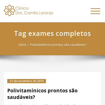
Dra. Camila
Skip
Nutricionista Funcional
to
Especialista em Fitoterapia
Laranja
Altern
content
Funcional
naveg
Tag exames completos
Início
Polivitamínicos prontos são saudáveis?
21 de novembro de 2016
Polivitamínicos prontos são
saudáveis?