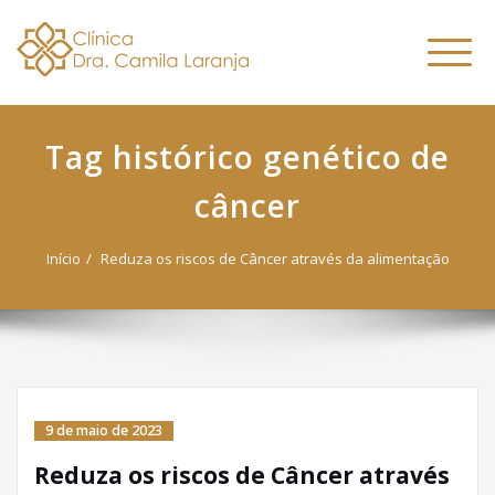
Dra. Camila
Skip
Nutricionista Funcional
to
Especialista em Fitoterapia
Laranja
Altern
content
Funcional
naveg
Tag histórico genético de
câncer
Início
Reduza os riscos de Câncer através da alimentação
9 de maio de 2023
Reduza os riscos de Câncer através