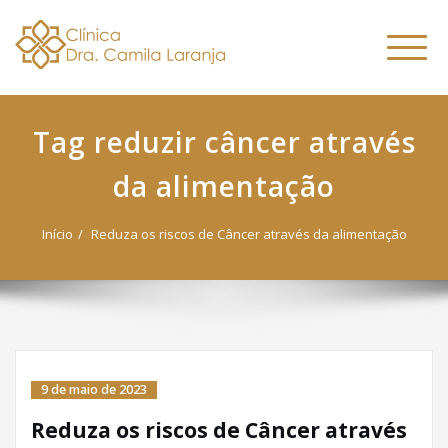
Dra. Camila
Skip
Nutricionista Funcional
to
Especialista em Fitoterapia
Laranja
Altern
content
Funcional
naveg
Tag reduzir câncer através
da alimentação
Início
Reduza os riscos de Câncer através da alimentação
9 de maio de 2023
Reduza os riscos de Câncer através