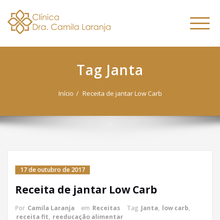
Dra. Camila
Skip
Nutricionista Funcional
to
Especialista em Fitoterapia
Laranja
Altern
content
Funcional
naveg
Tag Janta
Início
Receita de jantar Low Carb
17 de outubro de 2017
Receita de jantar Low Carb
Por
Camila Laranja
em
Receitas
Tag
Janta
,
low carb
,
receita fit
,
reeducação alimentar