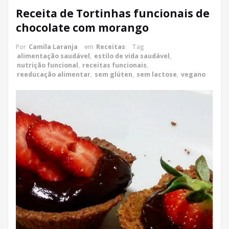
Receita de Tortinhas funcionais de
chocolate com morango
Por
Camila Laranja
em
Receitas
Tag
alimentação saudável
,
estilo de vida saudável
,
nutrição funcional
,
receitas funcionais
,
reeducação alimentar
,
sem glúten
,
sem lactose
,
vegano