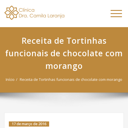
Dra. Camila
Skip
Nutricionista Funcional
to
Especialista em Fitoterapia
Laranja
Altern
content
Funcional
naveg
Receita de Tortinhas
funcionais de chocolate com
morango
Início
Receita de Tortinhas funcionais de chocolate com morango
17 de março de 2016