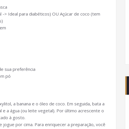
asca
al -> Ideal para diabéticos) OU Açúcar de coco (tem
s)
gem
de sua preferência
em pó
ylitol, a banana e o óleo de coco. Em seguida, bata a
al e a água (ou leite vegetal). Por último acrescente o
cado à gosto.
 e jogue por cima. Para enriquecer a preparação, você