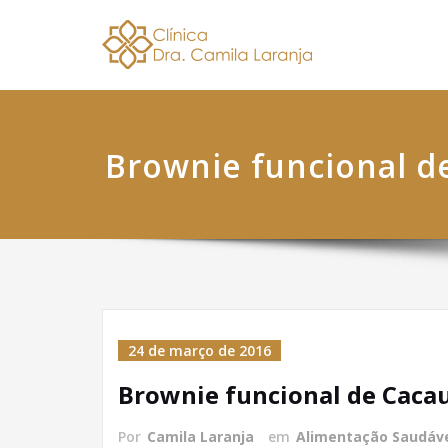
Skip
Dra. 
Nutricionis
to
content
Brownie funcional d
24 de março de 2016
Brownie funcional de Caca
Por
Camila Laranja
em
Alimentação Saudáv