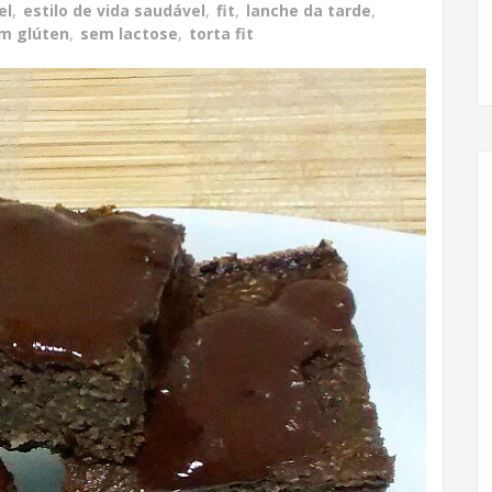
el
,
estilo de vida saudável
,
fit
,
lanche da tarde
,
m glúten
,
sem lactose
,
torta fit