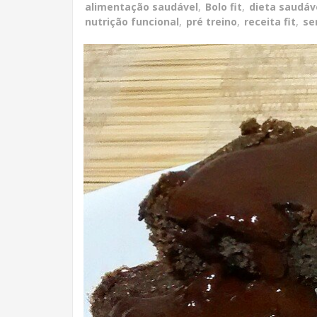
alimentação saudável
,
Bolo fit
,
dieta saudáv
nutrição funcional
,
pré treino
,
receita fit
,
se