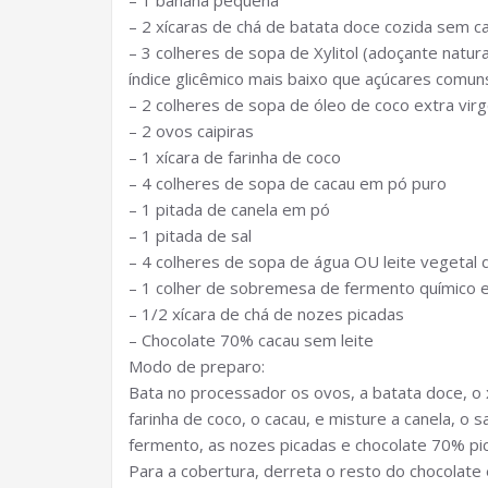
– 1 banana pequena
– 2 xícaras de chá de batata doce cozida sem c
– 3 colheres de sopa de Xylitol (adoçante natur
índice glicêmico mais baixo que açúcares comun
– 2 colheres de sopa de óleo de coco extra vir
– 2 ovos caipiras
– 1 xícara de farinha de coco
– 4 colheres de sopa de cacau em pó puro
– 1 pitada de canela em pó
– 1 pitada de sal
– 4 colheres de sopa de água OU leite vegetal 
– 1 colher de sobremesa de fermento químico 
– 1/2 xícara de chá de nozes picadas
– Chocolate 70% cacau sem leite
Modo de preparo:
Bata no processador os ovos, a batata doce, o x
farinha de coco, o cacau, e misture a canela, o s
fermento, as nozes picadas e chocolate 70% pi
Para a cobertura, derreta o resto do chocolate