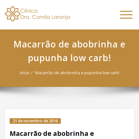
Dra. Camila
Skip
Nutricionista Funcional
to
Especialista em Fitoterapia
Laranja
Altern
content
Funcional
naveg
Macarrão de abobrinha e
pupunha low carb!
Início
Macarrão de abobrinha e pupunha low carb!
21 de novembro de 2016
Macarrão de abobrinha e