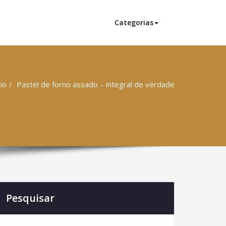
Categorias
cio
Pastel de forno assado – integral de verdade
Pesquisar