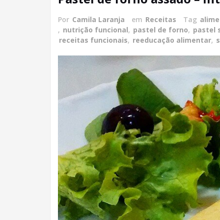
Por
Camila Laranja
em
Receitas
Tag
alime
,
nutrição funcional
,
pastel de forno
,
pastel 
receitas funcionais
,
reeducação alimentar
,