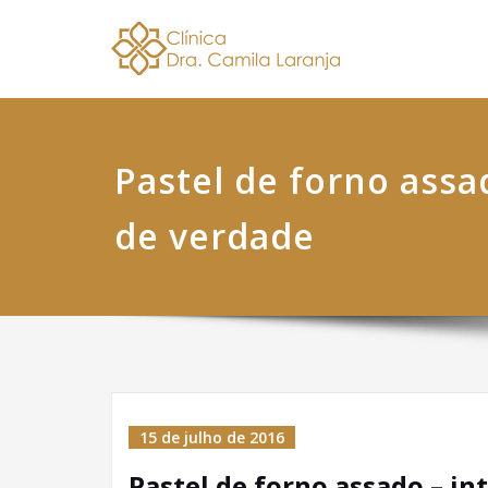
Skip
Dra. 
Nutricionis
to
content
Pastel de forno assa
de verdade
15 de julho de 2016
Pastel de forno assado – in