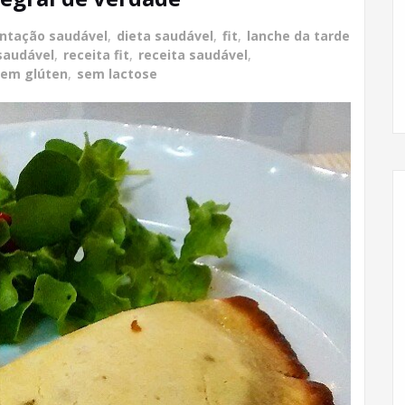
ntação saudável
,
dieta saudável
,
fit
,
lanche da tarde
saudável
,
receita fit
,
receita saudável
,
sem glúten
,
sem lactose