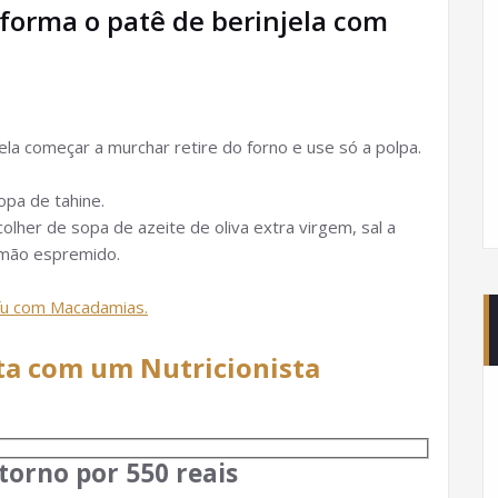
forma o patê de berinjela com
a começar a murchar retire do forno e use só a polpa.
opa de tahine.
lher de sopa de azeite de oliva extra virgem, sal a
limão espremido.
fu com Macadamias.
ta com um Nutricionista
torno por 550 reais