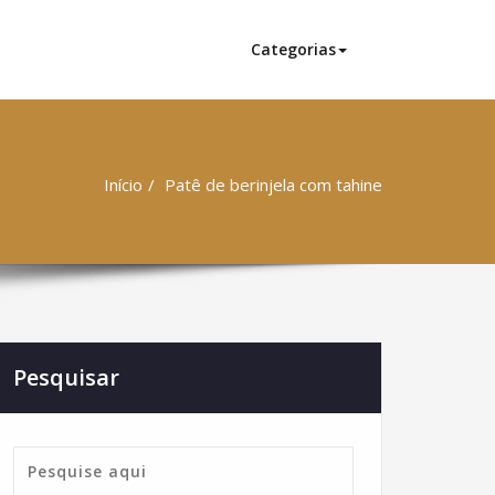
Categorias
Início
Patê de berinjela com tahine
Pesquisar