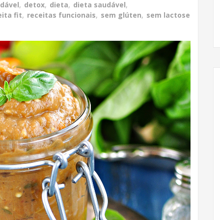
dável
,
detox
,
dieta
,
dieta saudável
,
ita fit
,
receitas funcionais
,
sem glúten
,
sem lactose