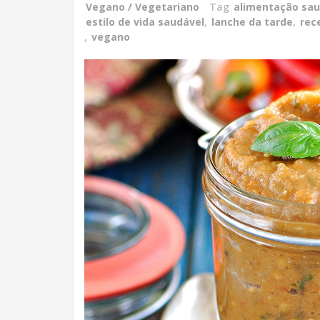
Vegano / Vegetariano
Tag
alimentação sau
estilo de vida saudável
,
lanche da tarde
,
rece
,
vegano