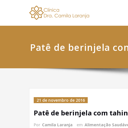
Skip
Dra. 
Nutricionis
to
content
Patê de berinjela co
21 de novembro de 2016
Patê de berinjela com tahi
Por
Camila Laranja
em
Alimentação Saudáv