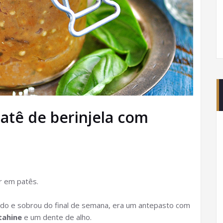
atê de berinjela com
r em patês.
ado e sobrou do final de semana, era um antepasto com
tahine
e um dente de alho.