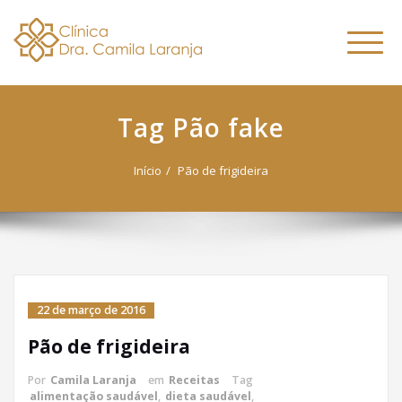
Dra. Camila
Skip
Nutricionista Funcional
to
Especialista em Fitoterapia
Laranja
Altern
content
Funcional
naveg
Tag Pão fake
Início
Pão de frigideira
22 de março de 2016
Pão de frigideira
Por
Camila Laranja
em
Receitas
Tag
alimentação saudável
,
dieta saudável
,