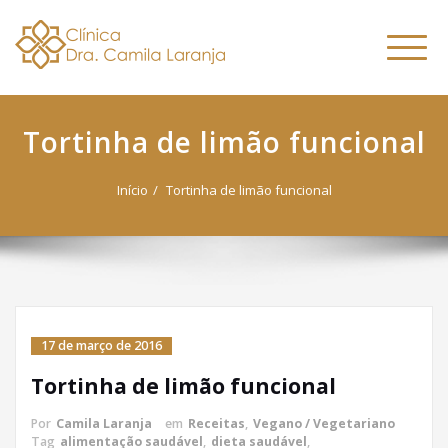
Dra. Camila
Skip
Nutricionista Funcional
to
Especialista em Fitoterapia
Laranja
Altern
content
Funcional
naveg
Tortinha de limão funcional
Início
Tortinha de limão funcional
17 de março de 2016
Tortinha de limão funcional
Por
Camila Laranja
em
Receitas
,
Vegano / Vegetariano
Tag
alimentação saudável
,
dieta saudável
,