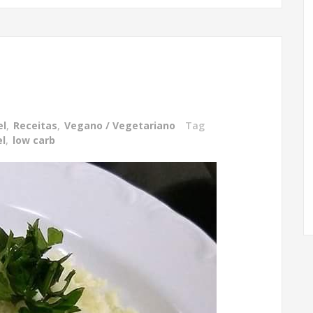
el
,
Receitas
,
Vegano / Vegetariano
Tag
el
,
low carb