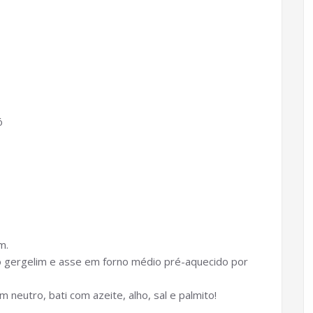
ó
m.
 o gergelim e asse em forno médio pré-aquecido por
 neutro, bati com azeite, alho, sal e palmito!