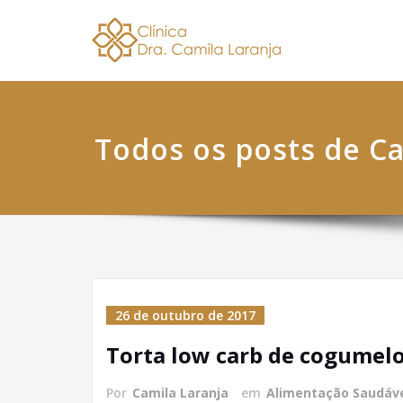
Skip
Dra. 
Nutricionis
to
content
Todos os posts de Ca
26 de outubro de 2017
Torta low carb de cogumel
Por
Camila Laranja
em
Alimentação Saudáv