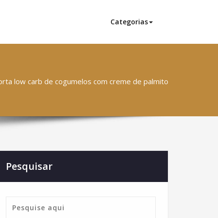
Categorias
orta low carb de cogumelos com creme de palmito
Pesquisar