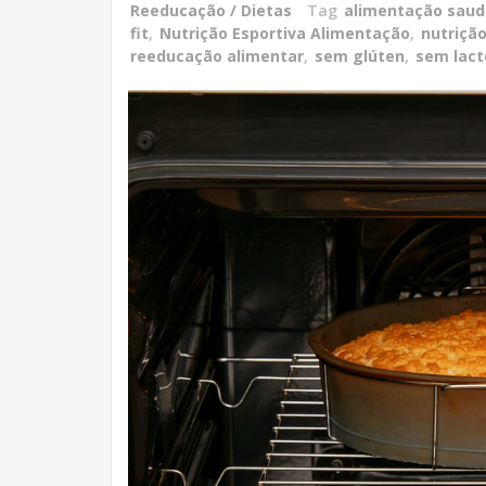
Reeducação / Dietas
Tag
alimentação saud
fit
,
Nutrição Esportiva Alimentação
,
nutrição
reeducação alimentar
,
sem glúten
,
sem lact