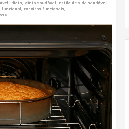
ável
,
dieta
,
dieta saudável
,
estilo de vida saudável
,
 funcional
,
receitas funcionais
,
ose