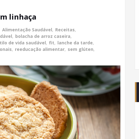
om linhaça
,
Alimentação Saudável
,
Receitas
,
dável
,
bolacha de arroz caseira
,
tilo de vida saudável
,
fit
,
lanche da tarde
,
ionais
,
reeducação alimentar
,
sem glúten
,