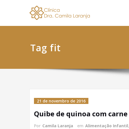
Skip
Dra. 
Nutricionis
to
content
Tag fit
21 de novembro de 2016
Quibe de quinoa com carne
Por
Camila Laranja
em
Alimentação Infantil