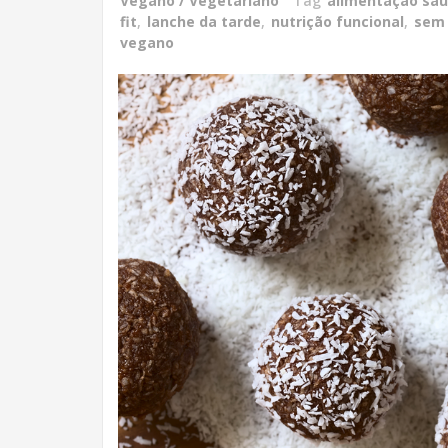
Vegano / Vegetariano
Tag
alimentação sau
fit
,
lanche da tarde
,
nutrição funcional
,
sem 
vegano