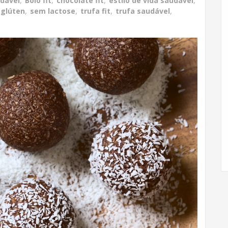
dável
,
Bolo fit
,
chocolate fit
,
estilo de vida saudável
,
glúten
,
sem lactose
,
trufa fit
,
trufa saudável
,