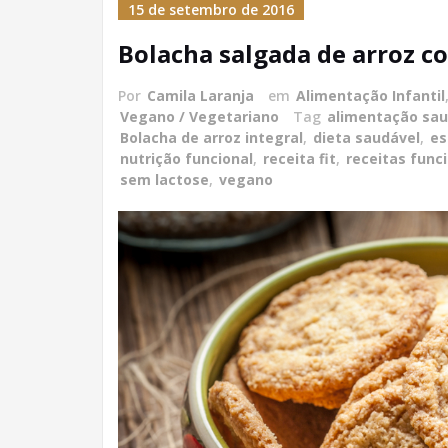
15 de setembro de 2016
Bolacha salgada de arroz c
Por
Camila Laranja
em
Alimentação Infantil
Vegano / Vegetariano
Tag
alimentação sau
Bolacha de arroz integral
,
dieta saudável
,
es
nutrição funcional
,
receita fit
,
receitas func
sem lactose
,
vegano