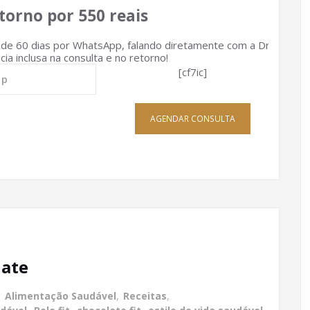
torno por 550 reais
e 60 dias por WhatsApp, falando diretamente com a Dra
ia inclusa na consulta e no retorno!
[cf7ic]
AGENDAR CONSULTA
late
,
Alimentação Saudável
,
Receitas
,