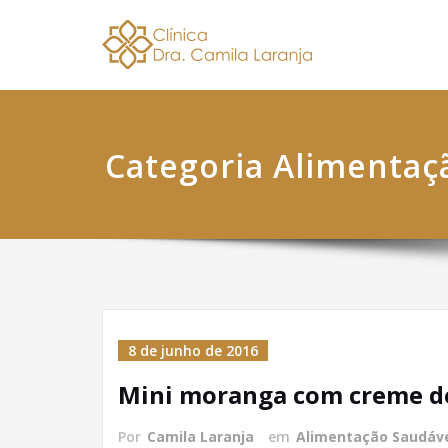
Skip
Dra. 
Nutricionis
to
content
Categoria Alimentaç
8 de junho de 2016
Mini moranga com creme d
Por
Camila Laranja
em
Alimentação Saudáv