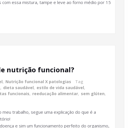
os com essa mistura, tampe e leve ao forno médio por 15
e nutrição funcional?
el
,
Nutrição funcional X patologias
Tag
x
,
dieta saudável
,
estilo de vida saudável
,
tas funcionais
,
reeducação alimentar
,
sem glúten
,
 meu trabalho, segue uma explicação do que é a
tório!
 doença e sim um funcionamento perfeito do organismo,