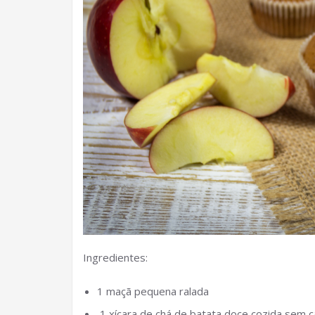
Ingredientes:
1 maçã pequena ralada
1 xícara de chá de batata doce cozida sem 