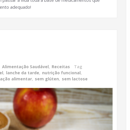
em passar a vida toda a base de medicamentos que
ento adequado!
,
Alimentação Saudável
,
Receitas
Tag
el
,
lanche da tarde
,
nutrição funcional
,
ação alimentar
,
sem glúten
,
sem lactose