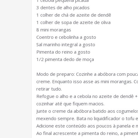
1 cebola pequena picada
3 dentes de alho picados
1 colher de chá de azeite de dendê
1 colher de sopa de azeite de oliva
8 mini morangas
Coentro e cebolinha a gosto
Sal marinho integral a gosto
Pimenta do reino a gosto
1/2 pimenta dedo de moça
Modo de preparo: Cozinhe a abóbora com pouca 
creme. Enquanto isso asse as mini morangas. C
retirar tudo.
Refogue o alho e a cebola no azeite de dendê +
cozinhar até que fiquem macios.
Junte o creme da abóbora batido aos cogumelos
mexendo sempre. Bata no liquidificador o tofu 
Adicione este conteúdo aos poucos à panela e 
Ao final acrescente a pimenta do reino, a pime