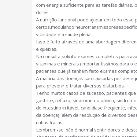
com energia suficiente para as tarefas diárias
dores.
A nutrição funcional pode ajudar em todo esse
certos,modulando neurotransmissores
específi
vitalidade e a saúde plena.
Isso é feito através de uma abordagem diferen
e queixas.
Na consulta solicito exames completos para av
vitaminas e minerais (importantíssimos para o eq
pacientes que já tenham feito exames completo
A maioria das doenças são causadas por desequilí
para prevenir e tratar diversos distúrbios.
Tenho muitos casos de sucesso, pacientes que se
gastrite, refluxo, síndrome do pânico, síndrome 
do intestino irritável, candidíase frequente, inf
da doença), além da resolução de diversos dese
unhas fracas.
Lembrem-se: não é normal sentir dores e desco