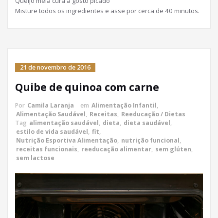
Queijo meia cura a gosto picado
Misture todos os ingredientes e asse por cerca de 40 minutos.
21 de novembro de 2016
Quibe de quinoa com carne
Por
Camila Laranja
em
Alimentação Infantil
,
Alimentação Saudável
,
Receitas
,
Reeducação / Dietas
Tag
alimentação saudável
,
dieta
,
dieta saudável
,
estilo de vida saudável
,
fit
,
Nutrição Esportiva Alimentação
,
nutrição funcional
,
receitas funcionais
,
reeducação alimentar
,
sem glúten
,
sem lactose