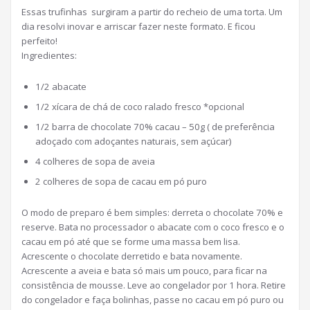
Essas trufinhas surgiram a partir do recheio de uma torta. Um
dia resolvi inovar e arriscar fazer neste formato. E ficou
perfeito!
Ingredientes:
1/2 abacate
1/2 xícara de chá de coco ralado fresco *opcional
1/2 barra de chocolate 70% cacau – 50g ( de preferência
adoçado com adoçantes naturais, sem açúcar)
4 colheres de sopa de aveia
2 colheres de sopa de cacau em pó puro
O modo de preparo é bem simples: derreta o chocolate 70% e
reserve. Bata no processador o abacate com o coco fresco e o
cacau em pó até que se forme uma massa bem lisa.
Acrescente o chocolate derretido e bata novamente.
Acrescente a aveia e bata só mais um pouco, para ficar na
consistência de mousse. Leve ao congelador por 1 hora. Retire
do congelador e faça bolinhas, passe no cacau em pó puro ou