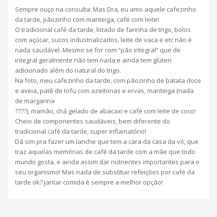
Sempre ouço na consulta: Mas Dra, eu amo aquele cafezinho
da tarde, pãozinho com manteiga, café com leite!
O tradicional café da tarde, lotado de farinha de trigo, bolos
com açúcar, sucos industrializados, leite de vaca e etc não é
nada saudável. Mesmo se for com “pão integral” que de
integral geralmente não tem nada e ainda tem glúten
adicionado além do natural do trigo.
Na foto, meu cafezinho da tarde, com pãozinho de batata doce
e aveia, patê de tofu com azeitonas e ervas,
manteiga (nada
de margarina
????
), mamão, chá gelado de abacaxi e café com leite de coco!
Cheio de componentes saudáveis, bem diferente do
tradicional café da tarde, super inflamatório!
Dá sim pra fazer um lanche que tem a cara da casa da vó, que
traz aquelas memórias de café da tarde com a mãe que todo
mundo gosta, e ainda assim dar nutrientes importantes para o
seu organismo! Mas nada de substituir refeições por café da
tarde ok? Jantar comida é sempre a melhor opção!