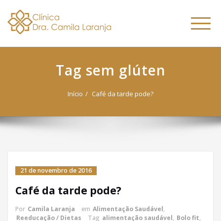
Dra. Camila
Skip
Nutricionista Funcional
to
Especialista em Fitoterapia
Laranja
Altern
content
Funcional
naveg
Tag sem glúten
Início
Café da tarde pode?
21 de novembro de 2016
Café da tarde pode?
Por
Camila Laranja
em
Alimentação Saudável
,
Reeducação / Dietas
Tag
alimentação saudável
,
Bolo fit
,