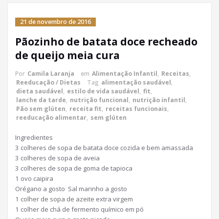
21 de novembro de 2016
Pãozinho de batata doce recheado
de queijo meia cura
Por
Camila Laranja
em
Alimentação Infantil
,
Receitas
,
Reeducação / Dietas
Tag
alimentação saudável
,
dieta saudável
,
estilo de vida saudável
,
fit
,
lanche da tarde
,
nutrição funcional
,
nutrição infantil
,
Pão sem glúten
,
receita fit
,
receitas funcionais
,
reeducação alimentar
,
sem glúten
Ingredientes
3 colheres de sopa de batata doce cozida e bem amassada
3 colheres de sopa de aveia
3 colheres de sopa de goma de tapioca
1 ovo caipira
Orégano a gosto
Sal marinho a gosto
1 colher de sopa de azeite extra virgem
1 colher de chá de fermento químico em pó