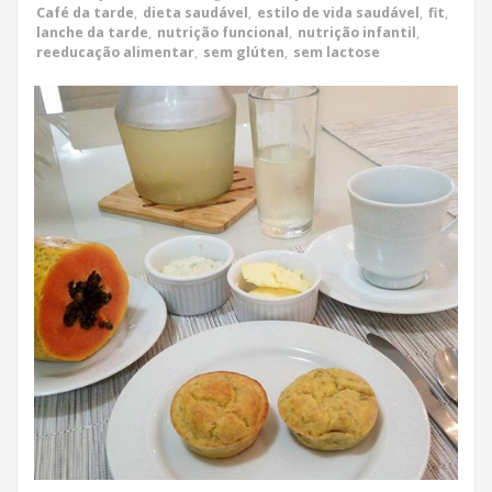
Café da tarde
,
dieta saudável
,
estilo de vida saudável
,
fit
,
lanche da tarde
,
nutrição funcional
,
nutrição infantil
,
reeducação alimentar
,
sem glúten
,
sem lactose