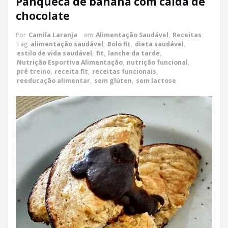
Panqueca de banana com calda de
chocolate
Por
Camila Laranja
em
Alimentação Saudável
,
Receitas
Tag
alimentação saudável
,
Bolo fit
,
dieta saudável
,
estilo de vida saudável
,
fit
,
lanche da tarde
,
Nutrição Esportiva Alimentação
,
nutrição funcional
,
pré treino
,
receita fit
,
receitas funcionais
,
reeducação alimentar
,
sem glúten
,
sem lactose