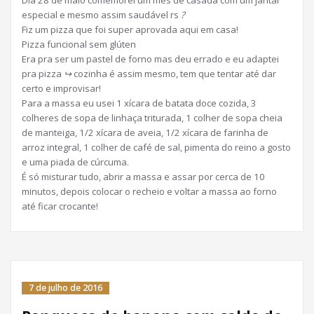
Dia 28 de maio comemorei um mês de casada com um jantar
especial e mesmo assim saudável rs
?
Fiz um pizza que foi super aprovada aqui em casa!
Pizza funcional sem glúten
Era pra ser um pastel de forno mas deu errado e eu adaptei
pra pizza
↪
cozinha é assim mesmo, tem que tentar até dar
certo e improvisar!
Para a massa eu usei 1 xícara de batata doce cozida, 3
colheres de sopa de linhaça triturada, 1 colher de sopa cheia
de manteiga, 1/2 xícara de aveia, 1/2 xícara de farinha de
arroz integral, 1 colher de café de sal, pimenta do reino a gosto
e uma piada de cúrcuma.
É só misturar tudo, abrir a massa e assar por cerca de 10
minutos, depois colocar o recheio e voltar a massa ao forno
até ficar crocante!
7 de julho de 2016