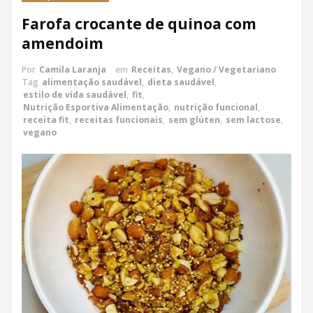
Farofa crocante de quinoa com
amendoim
Por
Camila Laranja
em
Receitas
,
Vegano / Vegetariano
Tag
alimentação saudável
,
dieta saudável
,
estilo de vida saudável
,
fit
,
Nutrição Esportiva Alimentação
,
nutrição funcional
,
receita fit
,
receitas funcionais
,
sem glúten
,
sem lactose
,
vegano