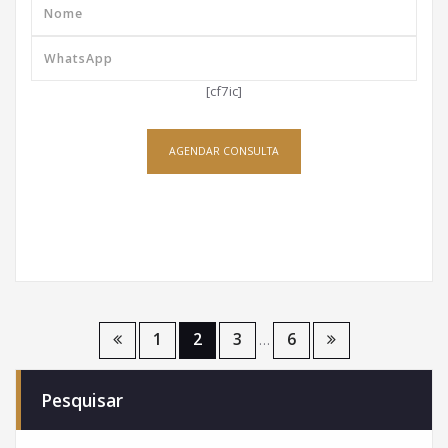
[cf7ic]
AGENDAR CONSULTA
Paginação
1
2
3
6
…
de
Pesquisar
posts