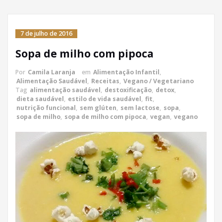
7 de julho de 2016
Sopa de milho com pipoca
Por
Camila Laranja
em
Alimentação Infantil
,
Alimentação Saudável
,
Receitas
,
Vegano / Vegetariano
Tag
alimentação saudável
,
destoxificação
,
detox
,
dieta saudável
,
estilo de vida saudável
,
fit
,
nutrição funcional
,
sem glúten
,
sem lactose
,
sopa
,
sopa de milho
,
sopa de milho com pipoca
,
vegan
,
vegano