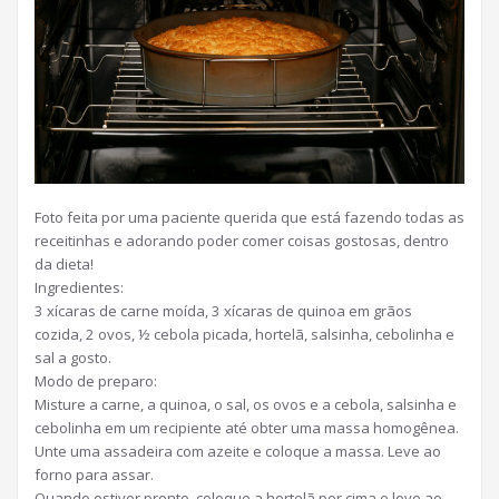
Foto feita por uma paciente querida que está fazendo todas as
receitinhas e adorando poder comer coisas gostosas, dentro
da dieta!
Ingredientes:
3 xícaras de carne moída, 3 xícaras de quinoa em grãos
cozida, 2 ovos, ½ cebola picada, hortelã, salsinha, cebolinha e
sal a gosto.
Modo de preparo:
Misture a carne, a quinoa, o sal, os ovos e a cebola, salsinha e
cebolinha em um recipiente até obter uma massa homogênea.
Unte uma assadeira com azeite e coloque a massa. Leve ao
forno para assar.
Quando estiver pronto, coloque a hortelã por cima e leve ao