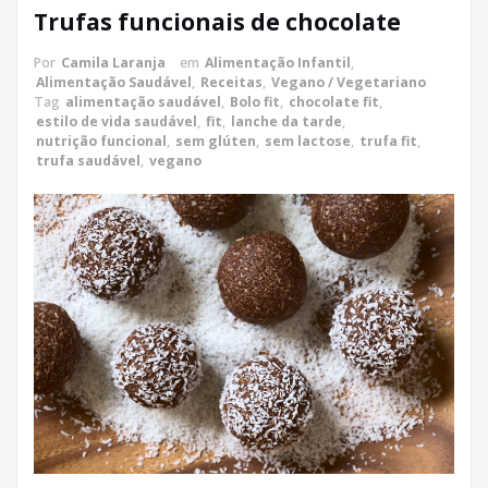
Trufas funcionais de chocolate
Por
Camila Laranja
em
Alimentação Infantil
,
Alimentação Saudável
,
Receitas
,
Vegano / Vegetariano
Tag
alimentação saudável
,
Bolo fit
,
chocolate fit
,
estilo de vida saudável
,
fit
,
lanche da tarde
,
nutrição funcional
,
sem glúten
,
sem lactose
,
trufa fit
,
trufa saudável
,
vegano