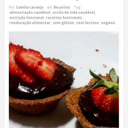
Por
Camila Laranja
em
Receitas
Tag
alimentação saudável
,
estilo de vida saudável
,
nutrição funcional
,
receitas funcionais
,
reeducação alimentar
,
sem glúten
,
sem lactose
,
vegano