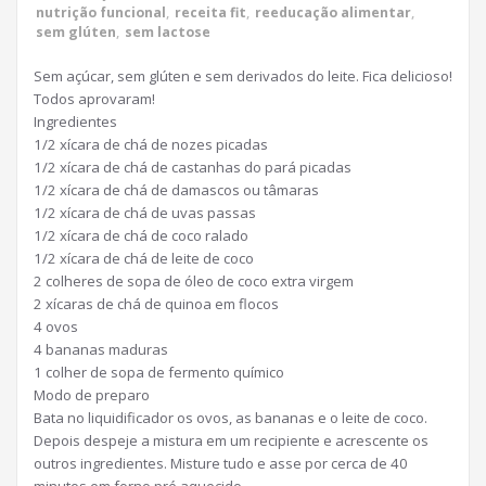
nutrição funcional
,
receita fit
,
reeducação alimentar
,
sem glúten
,
sem lactose
Sem açúcar, sem glúten e sem derivados do leite. Fica delicioso!
Todos aprovaram!
Ingredientes
1/2 xícara de chá de nozes picadas
1/2 xícara de chá de castanhas do pará picadas
1/2 xícara de chá de damascos ou tâmaras
1/2 xícara de chá de uvas passas
1/2 xícara de chá de coco ralado
1/2 xícara de chá de leite de coco
2 colheres de sopa de óleo de coco extra virgem
2 xícaras de chá de quinoa em flocos
4 ovos
4 bananas maduras
1 colher de sopa de fermento químico
Modo de preparo
Bata no liquidificador os ovos, as bananas e o leite de coco.
Depois despeje a mistura em um recipiente e acrescente os
outros ingredientes. Misture tudo e asse por cerca de 40