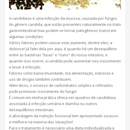
A candidíase é uma infecção da mucosa, causada por fungos
do gênero candida, que estão presentes naturalmente no trato
gastrointestinal mas podem se tornar patogênicos (ruins) em
algumas condições.
Vários fatores podem causar este aumento, dentre eles, a
disbiose! Já falei dela por aqui, é quando há um desequilíbrio
entre as bactérias “boas” e “ruins” do nosso intestino, e
quando isso ocorre, a c
andida pode aumentar seu crescimento
e levar à infecção.
Fatores como baixa imunidade, má alimentação, estresse e
uso de drogas também contribuem.
Além disso, o excesso de carboidratos simples e refinados
pode promover crescimento do fungo!
É comum em minha prática clínica ver quadros de candidíase
associada à infecção urinária e diarréia ou outros
desequilíbrios intestinais.
A abordagem da nutrição funcional tem apresentado sucesso
e melhora na maioria das situações!
Para o tratamento é necessário uma dieta individualizada e