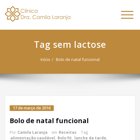
Dra. Camila
Skip
Nutricionista Funcional
to
Especialista em Fitoterapia
Laranja
Altern
content
Funcional
naveg
Tag sem lactose
Início
Bolo de natal funcional
17 de março de 2016
Bolo de natal funcional
Por
Camila Laranja
em
Receitas
Tag
alimentação saudável
,
Bolo fit
,
lanche da tarde
,