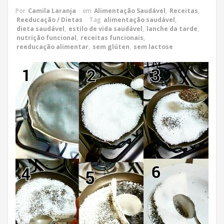
Por
Camila Laranja
em
Alimentação Saudável
,
Receitas
,
Reeducação / Dietas
Tag
alimentação saudável
,
dieta saudável
,
estilo de vida saudável
,
lanche da tarde
,
nutrição funcional
,
receitas funcionais
,
reeducação alimentar
,
sem glúten
,
sem lactose