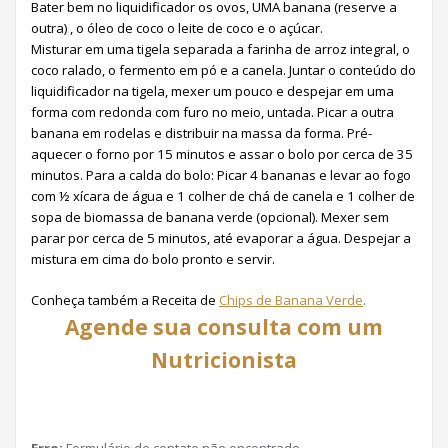
Bater bem no liquidificador os ovos, UMA banana (reserve a
outra) , o óleo de coco o leite de coco e o açúcar.
Misturar em uma tigela separada a farinha de arroz integral, o
coco ralado, o fermento em pó e a canela. Juntar o conteúdo do
liquidificador na tigela, mexer um pouco e despejar em uma
forma com redonda com furo no meio, untada. Picar a outra
banana em rodelas e distribuir na massa da forma. Pré-
aquecer o forno por 15 minutos e assar o bolo por cerca de 35
minutos. Para a calda do bolo: Picar 4 bananas e levar ao fogo
com ½ xícara de água e 1 colher de chá de canela e 1 colher de
sopa de biomassa de banana verde (opcional). Mexer sem
parar por cerca de 5 minutos, até evaporar a água. Despejar a
mistura em cima do bolo pronto e servir.
Conheça também a Receita de
Chips de Banana Verde
.
Agende sua consulta com um
Nutricionista
Erro:
Formulário de contato não encontrado.