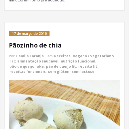
minutos em forno pré aquecido.
17 de março de 2016
Pãozinho de chia
Por
Camila Laranja
em
Receitas
,
Vegano / Vegetariano
Tag
alimentação saudável
,
nutrição funcional
,
pão de queijo fake
,
pão de queijo fit
,
receita fit
,
receitas funcionais
,
sem glúten
,
sem lactose