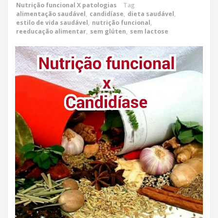
Nutrição funcional X patologias
Tag
alimentação saudável
,
candidíase
,
dieta saudável
,
estilo de vida saudável
,
nutrição funcional
,
reeducação alimentar
,
sem glúten
,
sem lactose