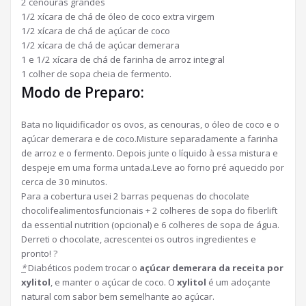
2 cenouras grandes
1/2 xícara de chá de óleo de coco extra virgem
1/2 xícara de chá de açúcar de coco
1/2 xícara de chá de açúcar demerara
1 e 1/2 xícara de chá de farinha de arroz integral
1 colher de sopa cheia de fermento.
Modo de Preparo:
Bata no liquidificador os ovos, as cenouras, o óleo de coco e o
açúcar demerara e de coco.Misture separadamente a farinha
de arroz e o fermento. Depois junte o líquido à essa mistura e
despeje em uma forma untada.Leve ao forno pré aquecido por
cerca de 30 minutos.
Para a cobertura usei 2 barras pequenas do chocolate
chocolifealimentosfuncion
ais + 2 colheres de sopa do fiberlift
da essential nutrition (opcional) e 6 colheres de sopa de água.
Derreti o chocolate, acrescentei os outros ingredientes e
pronto! ?
*
Diabéticos podem trocar o
açúcar demerara da receita por
xylitol
, e manter o açúcar de coco. O
xylitol
é um adoçante
natural com sabor bem semelhante ao açúcar.