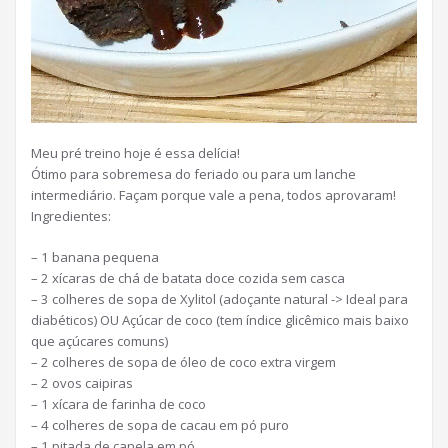
Meu pré treino hoje é essa delícia!
Ótimo para sobremesa do feriado ou para um lanche
intermediário. Façam porque vale a pena, todos aprovaram!
Ingredientes:
– 1 banana pequena
– 2 xícaras de chá de batata doce cozida sem casca
– 3 colheres de sopa de Xylitol (adoçante natural -> Ideal para
diabéticos) OU Açúcar de coco (tem índice glicêmico mais baixo
que açúcares comuns)
– 2 colheres de sopa de óleo de coco extra virgem
– 2 ovos caipiras
– 1 xícara de farinha de coco
– 4 colheres de sopa de cacau em pó puro
– 1 pitada de canela em pó