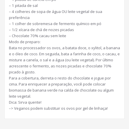
– 1 pitada de sal
– 4 colheres de sopa de água OU leite vegetal de sua
preferência
– 1 colher de sobremesa de fermento químico em pó
– 1/2 xícara de chá de nozes picadas
– Chocolate 70% cacau sem leite
Modo de preparo:
Bata no processador os ovos, a batata doce, o xylitol, a banana
e o óleo de coco. Em seguida, bata a farinha de coco, o cacau, e
misture a canela, o sal e a água (ou leite vegetal). Por último
acrescente o fermento, as nozes picadas e chocolate 70%
picado à gosto.
Para a cobertura, derreta o resto do chocolate e jogue por
cima. Para enriquecer a preparação, você pode colocar
biomassa de banana verde na calda de chocolate ou algum
leite vegetal.
Dica: Sirva quente!
–> Veganos podem substituir os ovos por gel de linhaça!