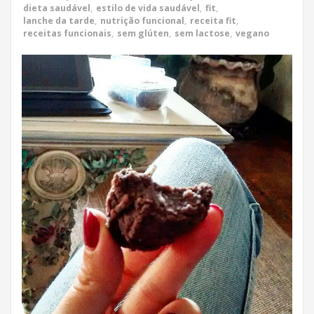
dieta saudável
,
estilo de vida saudável
,
fit
,
lanche da tarde
,
nutrição funcional
,
receita fit
,
receitas funcionais
,
sem glúten
,
sem lactose
,
vegano