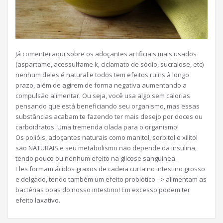
Já comentei aqui sobre os adoçantes artificiais mais usados
(aspartame, acessulfame k, ciclamato de sódio, sucralose, etc)
nenhum deles é natural e todos tem efeitos ruins à longo
prazo, além de agirem de forma negativa aumentando a
compulsão alimentar. Ou seja, você usa algo sem calorias
pensando que está beneficiando seu organismo, mas essas
substâncias acabam te fazendo ter mais desejo por doces ou
carboidrato
s. Uma tremenda cilada para o organismo!
Os polióis, adoçantes naturais como manitol, sorbitol e xilitol
são NATURAIS e seu metabolismo não depende da insulina,
tendo pouco ou nenhum efeito na glicose sanguínea.
Eles formam ácidos graxos de cadeia curta no intestino grosso
e delgado, tendo também um efeito probiótico –> alimentam as
bactérias boas do nosso intestino! Em excesso podem ter
efeito laxativo.