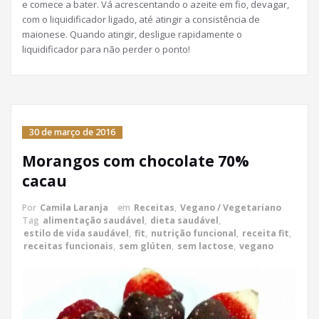
e comece a bater. Vá acrescentando o azeite em fio, devagar,
com o liquidificador ligado, até atingir a consistência de
maionese. Quando atingir, desligue rapidamente o
liquidificador para não perder o ponto!
30 de março de 2016
Morangos com chocolate 70%
cacau
Por
Camila Laranja
em
Receitas
,
Vegano / Vegetariano
Tag
alimentação saudável
,
dieta saudável
,
estilo de vida saudável
,
fit
,
nutrição funcional
,
receita fit
,
receitas funcionais
,
sem glúten
,
sem lactose
,
vegano