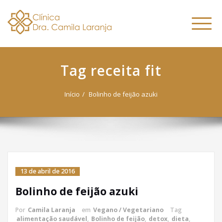
Dra. Camila
Skip
Nutricionista Funcional
to
Especialista em Fitoterapia
Laranja
Altern
content
Funcional
naveg
Tag receita fit
Início
Bolinho de feijão azuki
13 de abril de 2016
Bolinho de feijão azuki
Por
Camila Laranja
em
Vegano / Vegetariano
Tag
alimentação saudável
,
Bolinho de feijão
,
detox
,
dieta
,