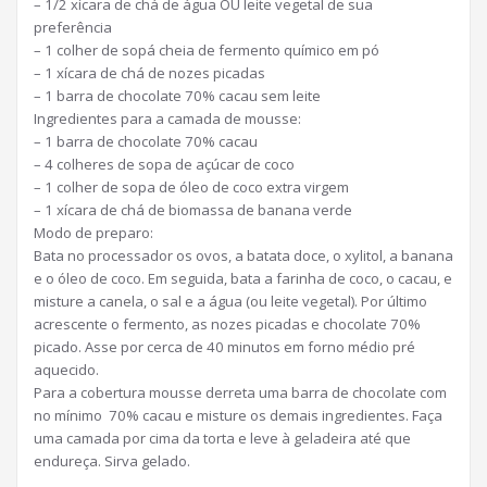
– 1/2 xícara de chá de água OU leite vegetal de sua
preferência
– 1 colher de sopá cheia de fermento químico em pó
– 1 xícara de chá de nozes picadas
– 1 barra de chocolate 70% cacau sem leite
Ingredientes para a camada de mousse:
– 1 barra de chocolate 70% cacau
– 4 colheres de sopa de açúcar de coco
– 1 colher de sopa de óleo de coco extra virgem
– 1 xícara de chá de biomassa de banana verde
Modo de preparo:
Bata no processador os ovos, a batata doce, o xylitol, a banana
e o óleo de coco. Em seguida, bata a farinha de coco, o cacau, e
misture a canela, o sal e a água (ou leite vegetal). Por último
acrescente o fermento, as nozes picadas e chocolate 70%
picado. Asse por cerca de 40 minutos em forno médio pré
aquecido.
Para a cobertura mousse derreta uma barra de chocolate com
no mínimo 70% cacau e misture os demais ingredientes. Faça
uma camada por cima da torta e leve à geladeira até que
endureça. Sirva gelado.