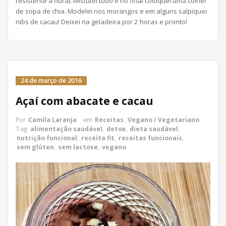
resistente a fibra). Mistutei tudo e no final coloquei uma colher
de sopa de chia. Modelei nos morangos e em alguns salpiquei
nibs de cacau! Deixei na geladeira por 2 horas e pronto!
24 de março de 2016
Açaí com abacate e cacau
Por
Camila Laranja
em
Receitas
,
Vegano / Vegetariano
Tag
alimentação saudável
,
detox
,
dieta saudável
,
nutrição funcional
,
receita fit
,
receitas funcionais
,
sem glúten
,
sem lactose
,
vegano