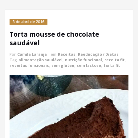
3 de abril de 2016
Torta mousse de chocolate
saudável
Por
Camila Laranja
em
Receitas
,
Reeducação / Dietas
Tag
alimentação saudável
,
nutrição funcional
,
receita fit
,
receitas funcionais
,
sem glúten
,
sem lactose
,
torta fit