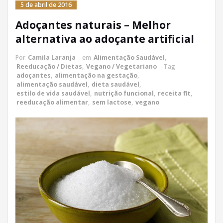
5 de abril de 2016
Adoçantes naturais – Melhor
alternativa ao adoçante artificial
Por
Camila Laranja
em
Alimentação Saudável
,
Reeducação / Dietas
,
Vegano / Vegetariano
Tag
adoçantes
,
alimentação na gestação
,
alimentação saudável
,
dieta saudável
,
estilo de vida saudável
,
nutrição funcional
,
receita fit
,
reeducação alimentar
,
sem lactose
,
vegano