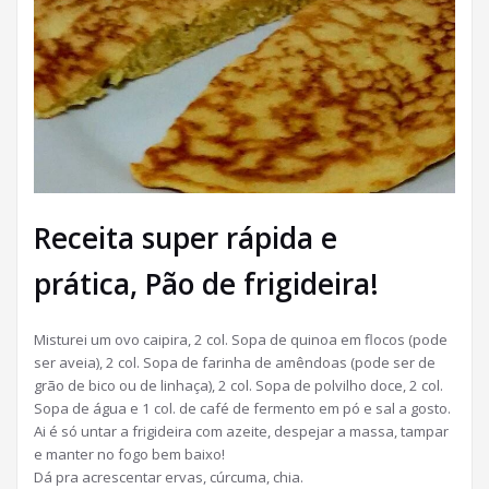
Receita super rápida e
prática, Pão de frigideira!
Misturei um ovo caipira, 2 col. Sopa de quinoa em flocos (pode
ser aveia), 2 col. Sopa de farinha de amêndoas (pode ser de
grão de bico ou de linhaça), 2 col. Sopa de polvilho doce, 2 col.
Sopa de água e 1 col. de café de fermento em pó e sal a gosto.
Ai é só untar a frigideira com azeite, despejar a massa, tampar
e manter no fogo bem baixo!
Dá pra acrescentar ervas, cúrcuma, chia.