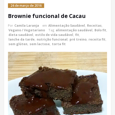
24 de março de 2016
Brownie funcional de Cacau
Por
Camila Laranja
em
Alimentação Saudável
,
Receitas
,
Vegano / Vegetariano
Tag
alimentação saudável
,
Bolo fit
,
dieta saudável
,
estilo de vida saudável
,
fit
,
lanche da tarde
,
nutrição funcional
,
pré treino
,
receita fit
,
sem glúten
,
sem lactose
,
torta fit