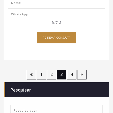
[cf7ic]
AGENDAR CONSULTA
Paginação
1
2
3
4
de
Pesquisar
posts