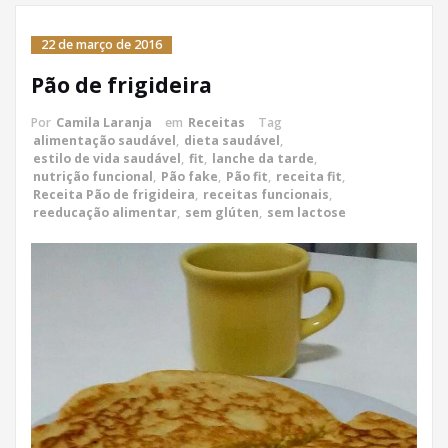
22 de março de 2016
Pão de frigideira
Por
Camila Laranja
em
Receitas
Tag
alimentação saudável
,
dieta saudável
,
estilo de vida saudável
,
fit
,
lanche da tarde
,
nutrição funcional
,
Pão fake
,
Pão fit
,
receita fit
,
Receita Pão de frigideira
,
receitas funcionais
,
reeducação alimentar
,
sem glúten
,
sem lactose